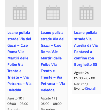
Loano pulizia
Loano pulizia
Loano pulizia
strade Via dei
strade Via dei
strade Via
Gazzi – C.so
Gazzi – C.so
Aurelia da Via
Roma V.le
Roma V.le
Pontassi a
Martiri delle
Martiri delle
confine con
Foibe Via
Foibe Via
Borghetto SS
Trento e
Trento e
Agosto 24 |
Trieste – Via
Trieste – Via
05:00
–
07:00
Petrarca – Via
Petrarca – Via
Recurring
Evento
(See all)
Deledda
Deledda
Agosto 10 |
Agosto 17 |
06:00
–
08:00
06:00
–
08:00
Recurring
Recurring