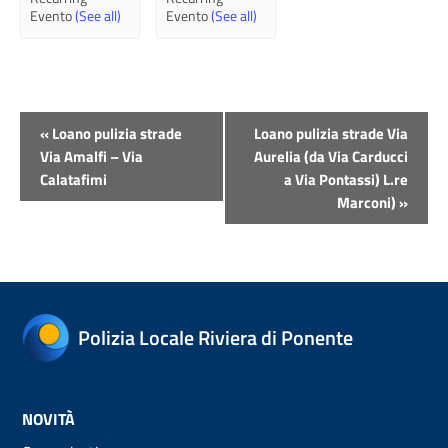
Evento
(See all)
Evento
(See all)
Evento
«
Loano pulizia strade
Loano pulizia strade Via
Navigazione
Via Amalfi – Via
Aurelia (da Via Carducci
Calatafimi
a Via Pontassi) L.re
Marconi)
»
Polizia Locale Riviera di Ponente
NOVITÀ