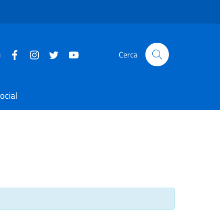
u
Cerca
ocial