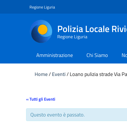
Regione Liguria
Polizia Locale Riv
Regione Liguria
Amministrazione
Chi Siamo
No
Home
/
Eventi
/
Loano pulizia strade Via Pa
« Tutti gli Eventi
Questo evento è passato.