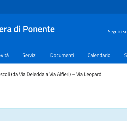
iera di Ponente
Seguici s
vità
Servizi
Documenti
Calendario
S
scoli (da Via Deledda a Via Alfieri) – Via Leopardi