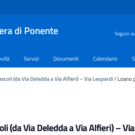
iera di Ponente
Seguici s
vità
Servizi
Documenti
Calendario
S
scoli (da Via Deledda a Via Alfieri) – Via Leopardi
/
Loano p
li (da Via Deledda a Via Alfieri) – Vi