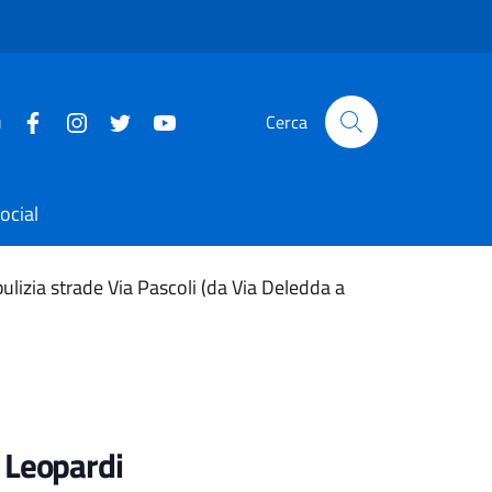
u
Cerca
ocial
ulizia strade Via Pascoli (da Via Deledda a
a Leopardi