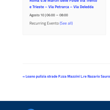
Roma V.le Martiri delle Foibe Via Trento
e Trieste – Via Petrarca – Via Deledda
–
Agosto 10 | 06:00
08:00
Recurring Evento
(See all)
Evento
«
Loano pulizia strade P.zza Mazzini L.re Nazario Sauro
Navigazione