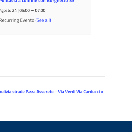
Pontassi a confine con Borghetto SS
–
Agosto 24 | 05:00
07:00
Recurring Evento
(See all)
ulizia strade P.zza Assereto – Via Verdi Via Carducci
»