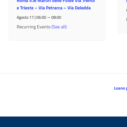
Roma V.le Martiri delle Foibe Via Trento
e Trieste – Via Petrarca – Via Deledda
–
Agosto 17 | 06:00
08:00
Recurring Evento
(See all)
Loano p