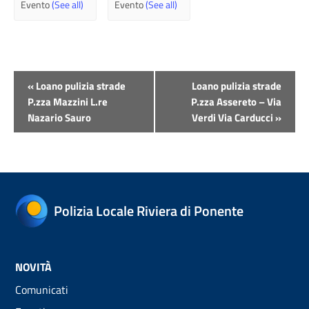
Evento
(See all)
Evento
(See all)
Evento
«
Loano pulizia strade
Loano pulizia strade
Navigazione
P.zza Mazzini L.re
P.zza Assereto – Via
Nazario Sauro
Verdi Via Carducci
»
Polizia Locale Riviera di Ponente
NOVITÀ
Comunicati