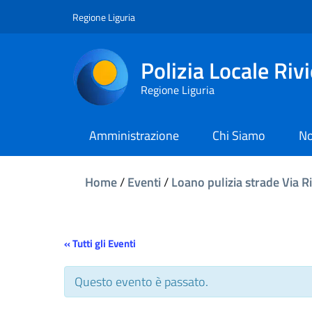
Regione Liguria
Polizia Locale Riv
Regione Liguria
Amministrazione
Chi Siamo
No
Home
/
Eventi
/
Loano pulizia strade Via R
« Tutti gli Eventi
Questo evento è passato.