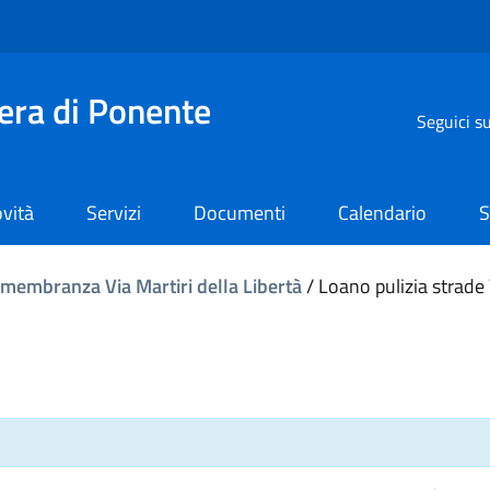
iera di Ponente
Seguici s
vità
Servizi
Documenti
Calendario
S
imembranza Via Martiri della Libertà
/
Loano pulizia strade