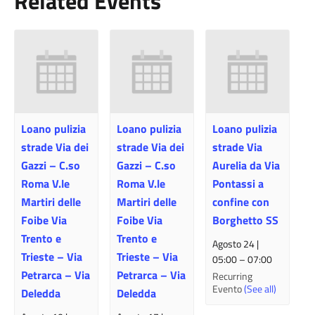
Related Events
Loano pulizia
Loano pulizia
Loano pulizia
strade Via dei
strade Via dei
strade Via
Gazzi – C.so
Gazzi – C.so
Aurelia da Via
Roma V.le
Roma V.le
Pontassi a
Martiri delle
Martiri delle
confine con
Foibe Via
Foibe Via
Borghetto SS
Trento e
Trento e
Agosto 24 |
Trieste – Via
Trieste – Via
05:00
–
07:00
Petrarca – Via
Petrarca – Via
Recurring
Evento
(See all)
Deledda
Deledda