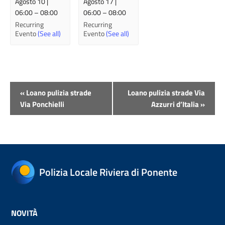
Agosto 10 |
Agosto 17 |
06:00
–
08:00
06:00
–
08:00
Recurring
Recurring
Evento
(See all)
Evento
(See all)
Evento
«
Loano pulizia strade
Loano pulizia strade Via
Navigazione
Via Ponchielli
Azzurri d’Italia
»
Polizia Locale Riviera di Ponente
NOVITÀ