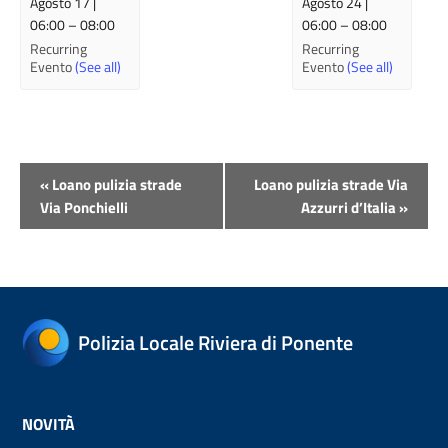
Agosto 17 |
Agosto 24 |
06:00
–
08:00
06:00
–
08:00
Recurring
Recurring
Evento
(See all)
Evento
(See all)
Evento
«
Loano pulizia strade
Loano pulizia strade Via
Navigazione
Via Ponchielli
Azzurri d’Italia
»
Polizia Locale Riviera di Ponente
NOVITÀ