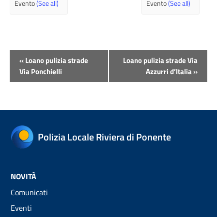
Evento
(See all)
Evento
(See all)
Evento
«
Loano pulizia strade
Loano pulizia strade Via
Navigazione
Via Ponchielli
Azzurri d’Italia
»
Polizia Locale Riviera di Ponente
NOVITÀ
Comunicati
Eventi