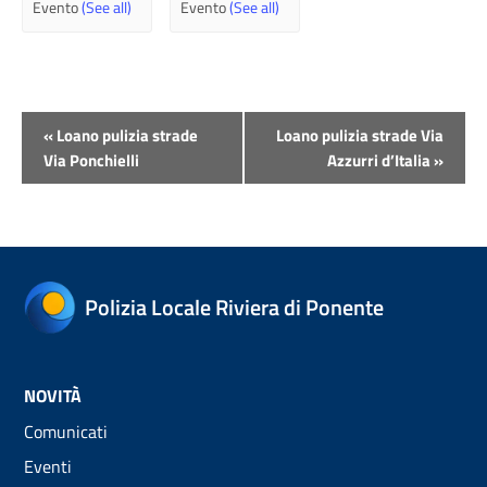
Evento
(See all)
Evento
(See all)
Evento
«
Loano pulizia strade
Loano pulizia strade Via
Navigazione
Via Ponchielli
Azzurri d’Italia
»
Polizia Locale Riviera di Ponente
NOVITÀ
Comunicati
Eventi