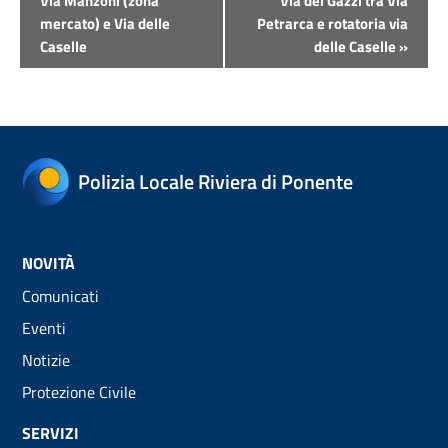
Navigazione
Via Manzoni (zona
Via dei Gazzi tra Via
mercato) e Via delle
Petrarca e rotatoria via
Caselle
delle Caselle
»
Polizia Locale Riviera di Ponente
NOVITÀ
Comunicati
Eventi
Notizie
Protezione Civile
SERVIZI