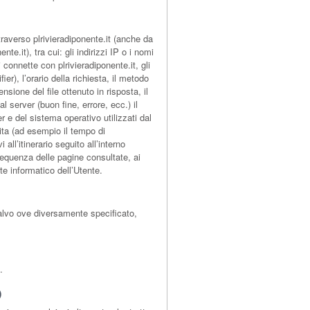
averso plrivieradiponente.it (anche da
nte.it), tra cui: gli indirizzi IP o i nomi
 connette con plrivieradiponente.it, gli
er), l’orario della richiesta, il metodo
mensione del file ottenuto in risposta, il
l server (buon fine, errore, ecc.) il
r e del sistema operativo utilizzati dal
sita (ad esempio il tempo di
all’itinerario seguito all’interno
 sequenza delle pagine consultate, ai
te informatico dell’Utente.
 salvo ove diversamente specificato,
.
)