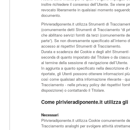
inoltre richiedere il consenso dell’Utente. Se viene 
revocato liberamente in qualsiasi momento seguendo 
documento.
Plrivieradiponente.it utilizza Strumenti di Tracciament
(comunemente detti Strumenti di Tracciamento “di pr
che abilitano servizi forniti da terzi (comunemente de
parte”). Se non diversamente specificato all’interno 
accesso ai rispettivi Strumenti di Tracciamento.
Durata e scadenza dei Cookie e degli altri Strumenti
seconda di quanto impostato dal Titolare o da ciascun
al termine della sessione di navigazione dell’Utente.
In aggiunta a quanto specificato nella descrizione di 
riportate, gli Utenti possono ottenere informazioni più
così come qualsiasi altra informazione rilevante - qua
Tracciamento - nelle privacy policy dei rispettivi fornit
disposizione) o contattando il Titolare.
Come plrivieradiponente.it utilizza gl
Necessari
Plrivieradiponente.it utilizza Cookie comunemente detti
Tracciamento analoghi per svolgere attività strettame