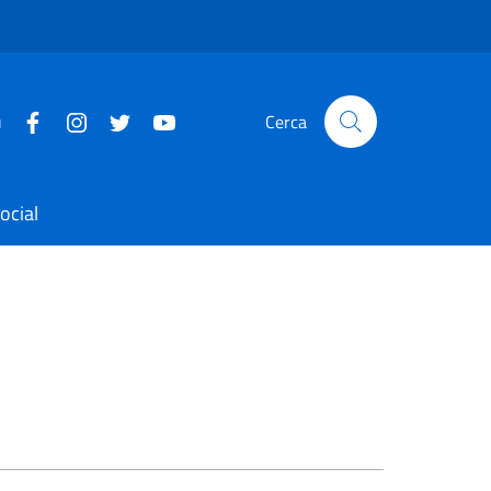
u
Cerca
ocial