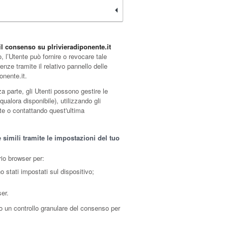
il consenso su plrivieradiponente.it
, l’Utente può fornire o revocare tale
ze tramite il relativo pannello delle
onente.it.
a parte, gli Utenti possono gestire le
(qualora disponibile), utilizzando gli
rte o contattando quest'ultima
simili tramite le impostazioni del tuo
rio browser per:
o stati impostati sul dispositivo;
er.
o un controllo granulare del consenso per