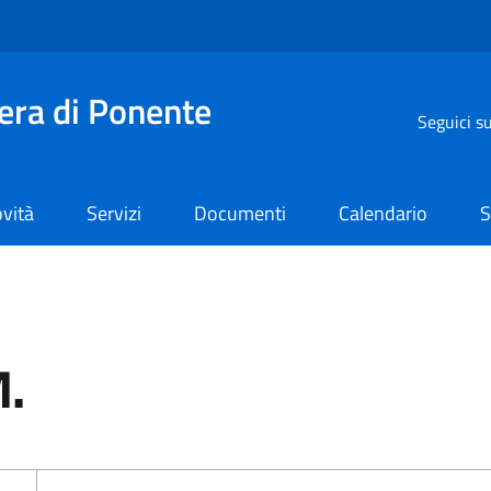
iera di Ponente
Seguici s
vità
Servizi
Documenti
Calendario
S
M.