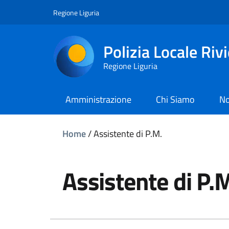
Regione Liguria
Polizia Locale Riv
Regione Liguria
Amministrazione
Chi Siamo
No
Home
/
Assistente di P.M.
Assistente di P.