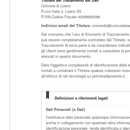
Titolare del Trattamento dei Dati
Comune di Loano
P.zza Italia 2, Loano SV
P.IVA\Codice Fiscale 00308950096
Indirizzo email del Titolare:
comando@comuneloan
Dal momento che l’uso di Strumenti di Tracciamento di
può essere completamente controllato dal Titolare, og
Tracciamento di terza parte è da considerarsi indicat
gli Utenti sono gentilmente invitati a consultare la priv
elencati in questo documento.
Data l'oggettiva complessità di identificazione delle 
invitati a contattare il Titolare qualora volessero ricev
all'utilizzo di tali tecnologie su plrivieradiponente.it.
Definizioni e riferimenti legali
Dati Personali (o Dati)
Costituisce dato personale qualunque informazione
anche in collegamento con qualsiasi altra informa
identificazione personale, renda identificata o iden