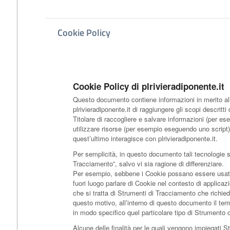
Cookie Policy
Cookie Policy di plrivieradiponente.it
Questo documento contiene informazioni in merito al
plrivieradiponente.it di raggiungere gli scopi descritti
Titolare di raccogliere e salvare informazioni (per ese
utilizzare risorse (per esempio eseguendo uno script)
quest’ultimo interagisce con plrivieradiponente.it.
Per semplicità, in questo documento tali tecnologie s
Tracciamento”, salvo vi sia ragione di differenziare.
Per esempio, sebbene i Cookie possano essere usati 
fuori luogo parlare di Cookie nel contesto di applicaz
che si tratta di Strumenti di Tracciamento che richie
questo motivo, all’interno di questo documento il term
in modo specifico quel particolare tipo di Strumento 
Alcune delle finalità per le quali vengono impiegati 