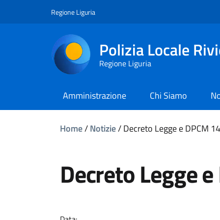
Regione Liguria
Polizia Locale Riv
Regione Liguria
Amministrazione
Chi Siamo
No
Home
/
Notizie
/
Decreto Legge e DPCM 14
Decreto Legge 
Data: