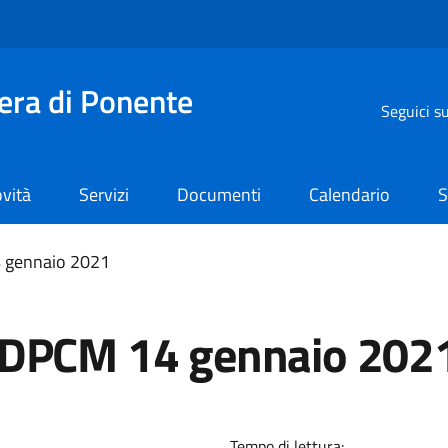
iera di Ponente
Seguici s
vità
Servizi
Documenti
Calendario
S
 gennaio 2021
e DPCM 14 gennaio 202
Tempo di lettura: