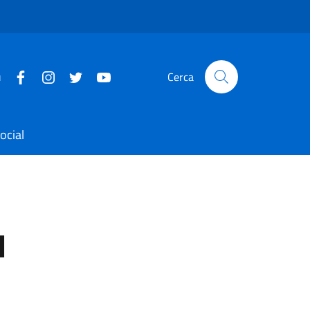
u
Cerca
ocial
1