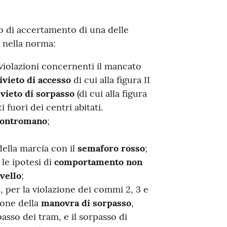
so di accertamento di una delle
e nella norma:
 violazioni concernenti il mancato
ivieto di accesso
di cui alla figura II
ivieto di sorpasso
(di cui alla figura
 fuori dei centri abitati.
contromano
;
ella marcia con il
semaforo rosso
;
 le ipotesi di
comportamento non
vello
;
 per la violazione dei commi 2, 3 e
ione della
manovra di sorpasso
,
passo dei tram, e il sorpasso di