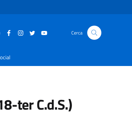
u
Cerca
ocial
8-ter C.d.S.)