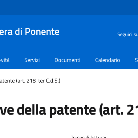
iera di Ponente
Seguici s
vità
Servizi
Documenti
Calendario
S
tente (art. 218-ter C.d.S.)
e della patente (art. 21
Tempo di lettura: