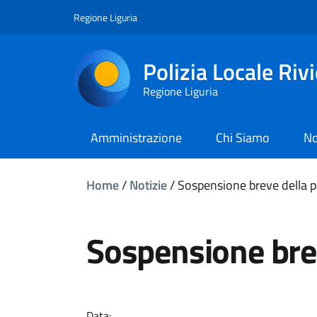
Regione Liguria
Polizia Locale Riv
Regione Liguria
Amministrazione
Chi Siamo
No
Home
/
Notizie
/
Sospensione breve della pa
Sospensione brev
Data: