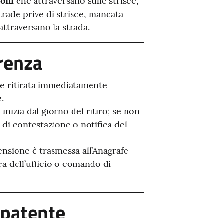
doni
che attraversano sulle strisce,
rade prive di strisce, mancata
ttraversano la strada.
renza
ne ritirata immediatamente
.
inizia dal giorno del ritiro; se non
a di contestazione o notifica del
ensione è trasmessa all’Anagrafe
ura dell’ufficio o comando di
 patente