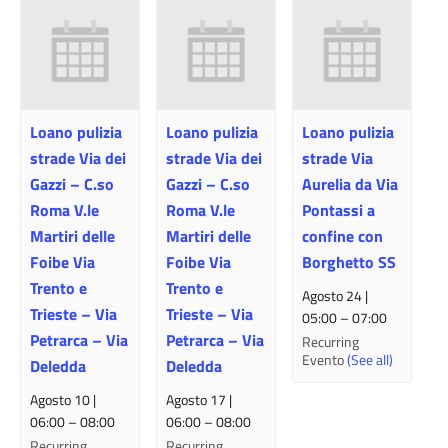
Loano pulizia
Loano pulizia
Loano pulizia
strade Via dei
strade Via dei
strade Via
Gazzi – C.so
Gazzi – C.so
Aurelia da Via
Roma V.le
Roma V.le
Pontassi a
Martiri delle
Martiri delle
confine con
Foibe Via
Foibe Via
Borghetto SS
Trento e
Trento e
Agosto 24 |
Trieste – Via
Trieste – Via
05:00
–
07:00
Petrarca – Via
Petrarca – Via
Recurring
Evento
(See all)
Deledda
Deledda
Agosto 10 |
Agosto 17 |
06:00
–
08:00
06:00
–
08:00
Recurring
Recurring