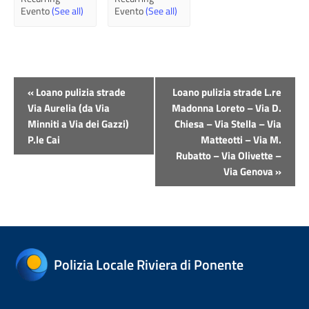
Evento
(See all)
Evento
(See all)
Evento
«
Loano pulizia strade
Loano pulizia strade L.re
Navigazione
Via Aurelia (da Via
Madonna Loreto – Via D.
Minniti a Via dei Gazzi)
Chiesa – Via Stella – Via
P.le Cai
Matteotti – Via M.
Rubatto – Via Olivette –
Via Genova
»
Polizia Locale Riviera di Ponente