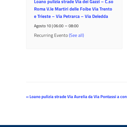
Loano pulizia strade Via dei Gazzi – C.so
Roma V.le Martiri delle Foibe Via Trento
e Trieste – Via Petrarca – Via Deledda
–
Agosto 10 | 06:00
08:00
Recurring Evento
(See all)
Evento
«
Loano pulizia strade Via Aurelia da Via Pontassi a co
Navigazione