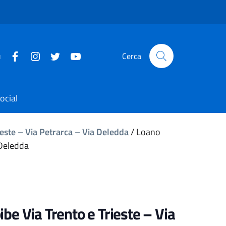
u
Cerca
ocial
rieste – Via Petrarca – Via Deledda
/
Loano
 Deledda
ibe Via Trento e Trieste – Via