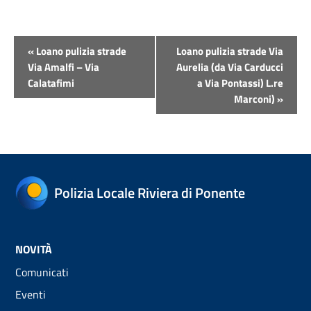
Evento
«
Loano pulizia strade
Loano pulizia strade Via
Navigazione
Via Amalfi – Via
Aurelia (da Via Carducci
Calatafimi
a Via Pontassi) L.re
Marconi)
»
Polizia Locale Riviera di Ponente
NOVITÀ
Comunicati
Eventi