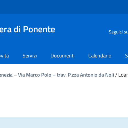
iera di Ponente
Seguici s
vità
Servizi
Documenti
Calendario
S
enezia – Via Marco Polo – trav. P.zza Antonio da Noli
/
Loan