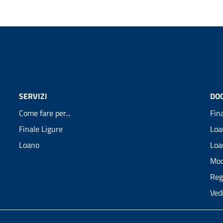
SERVIZI
DO
Come fare per...
Fin
Finale Ligure
Loa
Loano
Loa
Mod
Reg
Ved