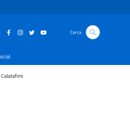
u
Cerca
ocial
 Calatafimi