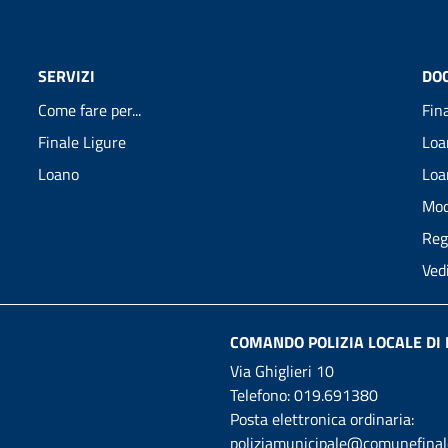
SERVIZI
DO
Come fare per...
Fin
Finale Ligure
Loa
Loano
Loa
Mod
Reg
Ved
COMANDO POLIZIA LOCALE DI 
Via Ghiglieri 10
Telefono:
019.691380
Posta elettronica ordinaria:
poliziamunicipale@comunefinale