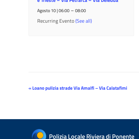
e Trieste – Via Petrarca – Via Deledda
–
Agosto 10 | 06:00
08:00
Recurring Evento
(See all)
Evento
«
Loano pulizia strade Via Amalfi – Via Calatafimi
Navigazione
Polizia Locale Riviera di Ponente