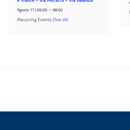
e Trieste – Via Petrarca – Via Deledda
–
Agosto 17 | 06:00
08:00
Recurring Evento
(See all)