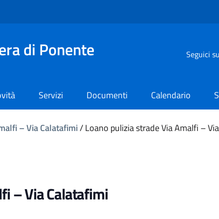
iera di Ponente
Seguici s
vità
Servizi
Documenti
Calendario
S
malfi – Via Calatafimi
/
Loano pulizia strade Via Amalfi – Via
fi – Via Calatafimi