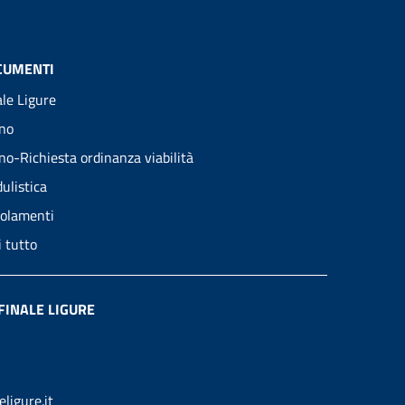
CUMENTI
ale Ligure
no
no-Richiesta ordinanza viabilità
ulistica
olamenti
i tutto
FINALE LIGURE
ligure.it