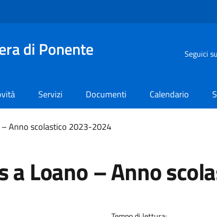
iera di Ponente
Seguici s
vità
Servizi
Documenti
Calendario
S
no – Anno scolastico 2023-2024
us a Loano – Anno scol
Tempo di lettura: