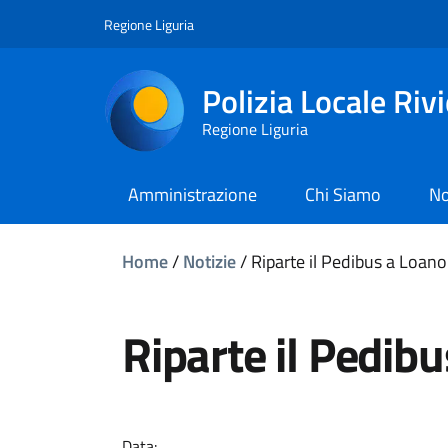
Regione Liguria
Polizia Locale Riv
Regione Liguria
Amministrazione
Chi Siamo
No
Home
/
Notizie
/
Riparte il Pedibus a Loa
Riparte il Pedib
Data: