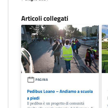
Articoli collegati
PAGINA
Pedibus Loano – Andiamo a scuola
a piedi
Il pedibus è un progetto di comunità